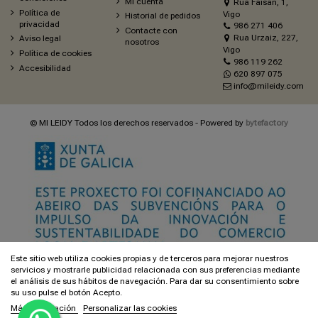
Mi cuenta
Rua Faisan, 1,
Política de
Vigo
Historial de pedidos
privacidad
986 271 406
Contacte con
Rua Urzaiz, 227,
Aviso legal
nosotros
Vigo
Política de cookies
986 119 262
Accesibilidad
620 897 075
info@mileidy.com
© MI LEIDY Todos los derechos reservados - Powered by
bytefactory
Este sitio web utiliza cookies propias y de terceros para mejorar nuestros
servicios y mostrarle publicidad relacionada con sus preferencias mediante
el análisis de sus hábitos de navegación. Para dar su consentimiento sobre
su uso pulse el botón Acepto.
Más información
Personalizar las cookies