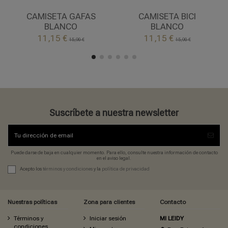
BLANCO
BLANCO
CAMISETA GAFAS
CAMISETA BICI
BLANCO
BLANCO


11,15 €
11,15 €
Añadir al carrito
Añadir al carrito
15,90 €
15,90 €
Suscríbete a nuestra newsletter
Puede darse de baja en cualquier momento. Para ello, consulte nuestra información de contacto
en el aviso legal.
Acepto los
términos y condiciones
y la
política de privacidad
Nuestras políticas
Zona para clientes
Contacto
Términos y
Iniciar sesión
MI LEIDY
condiciones