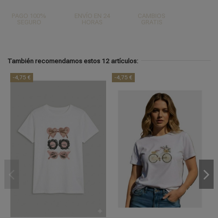
PAGO 100%
ENVÍO EN 24
CAMBIOS
SEGURO
HORAS
GRATIS
También recomendamos estos 12 artículos:
-4,75 €
-4,75 €
M
L
S/M
L/XL