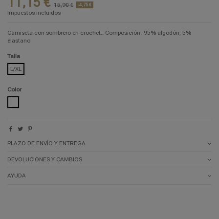
11,15 €
15,90 €
-4,75 €
Impuestos incluidos
Camiseta con sombrero en crochet.. Composición: 95% algodón, 5%
elastano
Talla
L/XL
Color
BLANCO
PLAZO DE ENVÍO Y ENTREGA
DEVOLUCIONES Y CAMBIOS
AYUDA