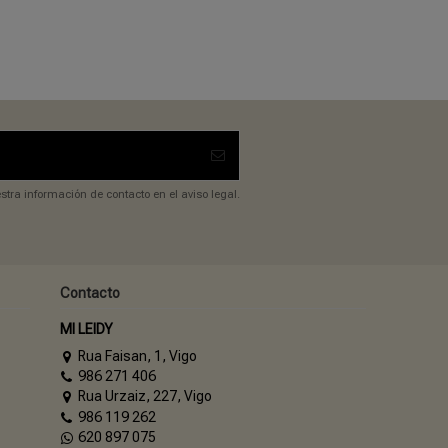
tra información de contacto en el aviso legal.
Contacto
MI LEIDY
Rua Faisan, 1, Vigo
986 271 406
Rua Urzaiz, 227, Vigo
986 119 262
620 897 075