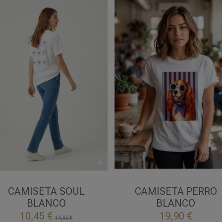
S/M
UNICA
BLANCO
BLANCO
CAMISETA SOUL
CAMISETA PERRO
BLANCO
BLANCO


Añadir al carrito
Añadir al carrito
10,45 €
19,90 €
14,90 €