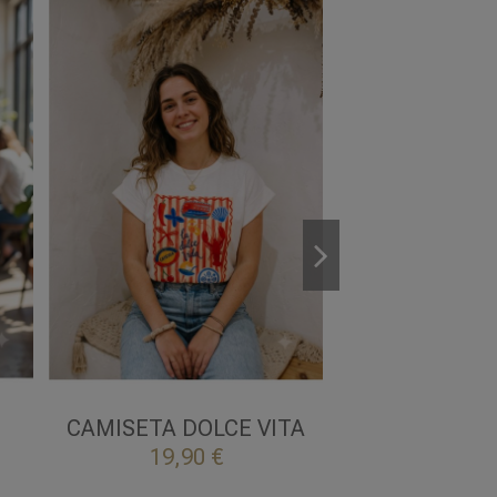
UNICA
S/M
BLANCO
NE
CAMISETA DOLCE VITA
CAMISETA 

NEG
Añadir al carrito
19,90 €

Añadir a
10,45 €