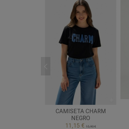
S/M
NEGRO
CAMISETA CHARM
NEGRO

Añadir al carrito
11,15 €
15,90 €