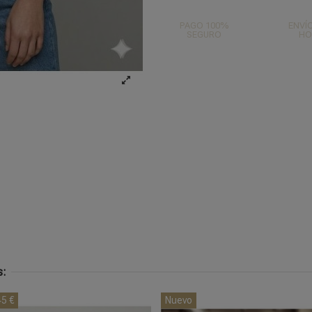
PAGO 100%
ENVÍO
SEGURO
HO
s:
45 €
Nuevo