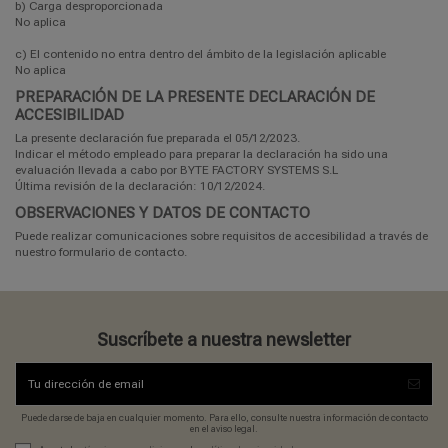
b) Carga desproporcionada
No aplica
c) El contenido no entra dentro del ámbito de la legislación aplicable
No aplica
PREPARACIÓN DE LA PRESENTE DECLARACIÓN DE
ACCESIBILIDAD
La presente declaración fue preparada el 05/12/2023.
Indicar el método empleado para preparar la declaración ha sido una
evaluación llevada a cabo por BYTE FACTORY SYSTEMS S.L
Última revisión de la declaración: 10/12/2024.
OBSERVACIONES Y DATOS DE CONTACTO
Puede realizar comunicaciones sobre requisitos de accesibilidad a través de
nuestro
formulario de contacto.
Suscríbete a nuestra newsletter
Puede darse de baja en cualquier momento. Para ello, consulte nuestra información de contacto
en el aviso legal.