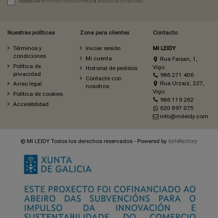
Acepto los
términos y condiciones
y la
política de privacidad
Nuestras políticas
Zona para clientes
Contacto
Términos y
Iniciar sesión
MI LEIDY
condiciones
Mi cuenta
Rua Faisan, 1,
Política de
Vigo
Historial de pedidos
privacidad
986 271 406
Contacte con
Rua Urzaiz, 227,
Aviso legal
nosotros
Vigo
Política de cookies
986 119 262
Accesibilidad
620 897 075
info@mileidy.com
© MI LEIDY Todos los derechos reservados - Powered by
bytefactory