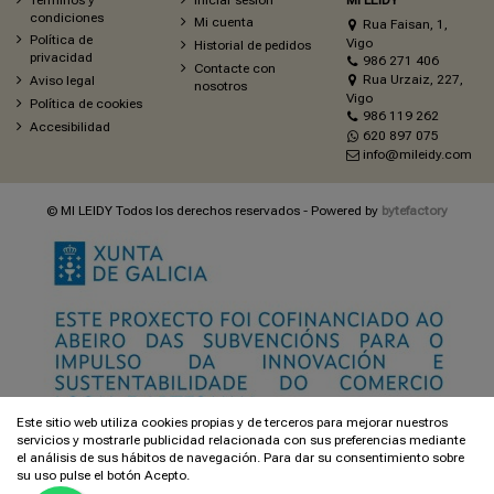
condiciones
Mi cuenta
Rua Faisan, 1,
Política de
Vigo
Historial de pedidos
privacidad
986 271 406
Contacte con
Rua Urzaiz, 227,
Aviso legal
nosotros
Vigo
Política de cookies
986 119 262
Accesibilidad
620 897 075
info@mileidy.com
© MI LEIDY Todos los derechos reservados - Powered by
bytefactory
Este sitio web utiliza cookies propias y de terceros para mejorar nuestros
servicios y mostrarle publicidad relacionada con sus preferencias mediante
el análisis de sus hábitos de navegación. Para dar su consentimiento sobre
su uso pulse el botón Acepto.