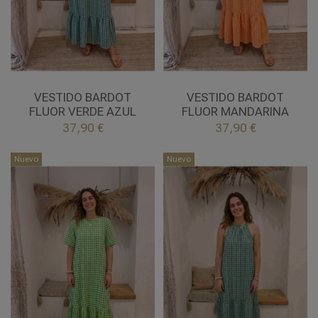
UNICA
UNICA
VERDE AZUL
MANDARINA
VESTIDO BARDOT
VESTIDO BARDOT
FLUOR VERDE AZUL
FLUOR MANDARINA


37,90 €
37,90 €
Añadir al carrito
Añadir al carrito
Nuevo
Nuevo