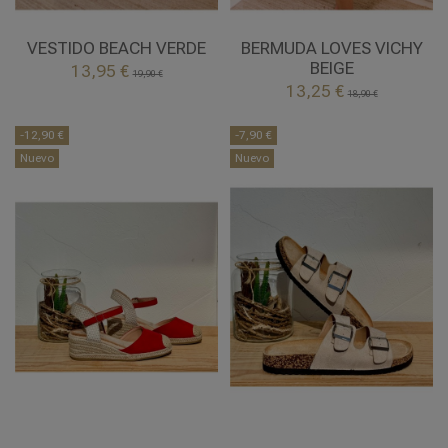
UNICA
S
L
VERDE
BEIGE
VESTIDO BEACH VERDE
BERMUDA LOVES VICHY
BEIGE
13,95 €
19,90 €


13,25 €
Añadir al carrito
Añadir al carrito
18,90 €
-12,90 €
-7,90 €
Nuevo
Nuevo
38
41