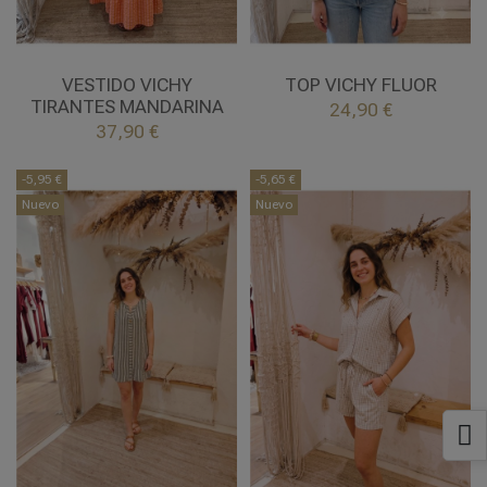
UNICA
UNICA
MANDARINA
ROSA
VESTIDO VICHY
TOP VICHY FLUOR
TIRANTES MANDARINA
24,90 €


37,90 €
Añadir al carrito
Añadir al carrito
-5,95 €
-5,65 €
Nuevo
Nuevo