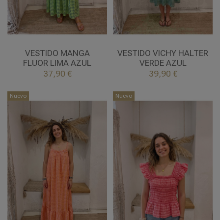
UNICA
UNICA
LIMA AZUL
VERDE AZUL
VESTIDO MANGA
VESTIDO VICHY HALTER
FLUOR LIMA AZUL
VERDE AZUL


37,90 €
39,90 €
Añadir al carrito
Añadir al carrito
Nuevo
Nuevo