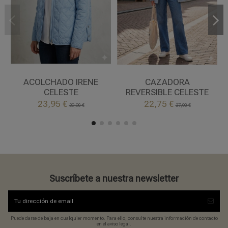
XL
L
CELESTE
CELESTE
ACOLCHADO IRENE
CAZADORA
CELESTE
REVERSIBLE CELESTE


23,95 €
22,75 €
Añadir al carrito
Añadir al carrito
39,90 €
37,90 €
Suscríbete a nuestra newsletter
Puede darse de baja en cualquier momento. Para ello, consulte nuestra información de contacto
en el aviso legal.