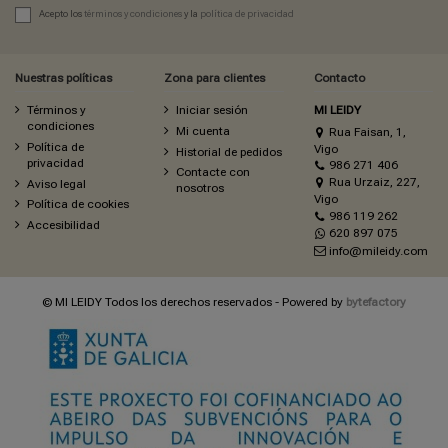
Acepto los
términos y condiciones
y la
política de privacidad
Nuestras políticas
Zona para clientes
Contacto
Términos y
Iniciar sesión
MI LEIDY
condiciones
Mi cuenta
Rua Faisan, 1,
Política de
Vigo
Historial de pedidos
privacidad
986 271 406
Contacte con
Rua Urzaiz, 227,
Aviso legal
nosotros
Vigo
Política de cookies
986 119 262
Accesibilidad
620 897 075
info@mileidy.com
© MI LEIDY Todos los derechos reservados - Powered by
bytefactory