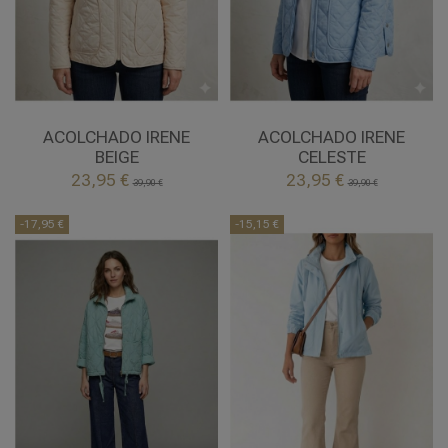
L
XL
2XL
XL
BEIGE
CELESTE
ACOLCHADO IRENE
ACOLCHADO IRENE
BEIGE
CELESTE


23,95 €
23,95 €
Añadir al carrito
Añadir al carrito
39,90 €
39,90 €
-17,95 €
-15,15 €