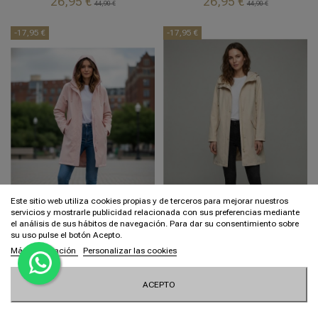
26,95 €
26,95 €
44,90 €
44,90 €
-17,95 €
-17,95 €
Este sitio web utiliza cookies propias y de terceros para mejorar nuestros
servicios y mostrarle publicidad relacionada con sus preferencias mediante
el análisis de sus hábitos de navegación. Para dar su consentimiento sobre
su uso pulse el botón Acepto.
L
XL
2XL
2XL
Más información
Personalizar las cookies
ROSA
BEIGE
CAZADORA NEREA
CAZADORA NEREA
ROSA
BEIGE
ACEPTO


26,95 €
26,95 €
Añadir al carrito
Añadir al carrito
44,90 €
44,90 €