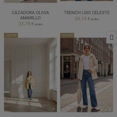
2XL
M
AMARILLO
CELESTE
CAZADORA OLIVIA
TRENCH LISO CELESTE
AMARILLO
25,15 €
41,90 €


22,75 €
Añadir al carrito
Añadir al carrito
37,90 €
-16,75 €
-15,15 €
S
M
L
XL
2XL