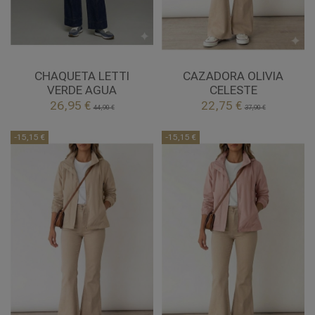
UNICA
XL
2XL
VERDE AGUA
CELESTE
CHAQUETA LETTI
CAZADORA OLIVIA
VERDE AGUA
CELESTE


26,95 €
22,75 €
Añadir al carrito
Añadir al carrito
44,90 €
37,90 €
-15,15 €
-15,15 €