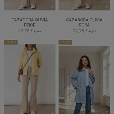
2XL
S
L
2XL
BEIGE
ROSA
CAZADORA OLIVIA
CAZADORA OLIVIA
BEIGE
ROSA


22,75 €
22,75 €
Añadir al carrito
Añadir al carrito
37,90 €
37,90 €
-15,15 €
-16,75 €