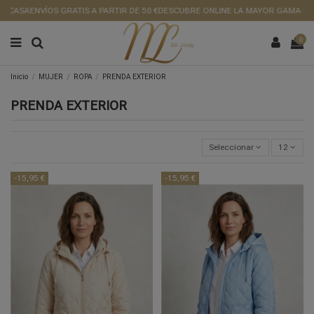
ASA
ENVÍOS GRATIS A PARTIR DE 50 €
DESCUBRE ONLINE LA MAYOR GAMA DE ROP
0
Inicio
MUJER
ROPA
PRENDA EXTERIOR
PRENDA EXTERIOR
Seleccionar
12
-15,95 €
-15,95 €