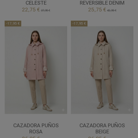
CELESTE
REVERSIBLE DENIM


22,75 €
25,75 €
Añadir al carrito
Añadir al carrito
37,90 €
42,90 €
-17,95 €
-17,95 €
M
L
XL
2XL
XL
2XL
ROSA
BEIGE
CAZADORA PUÑOS
CAZADORA PUÑOS
ROSA
BEIGE


Añadir al carrito
Añadir al carrito