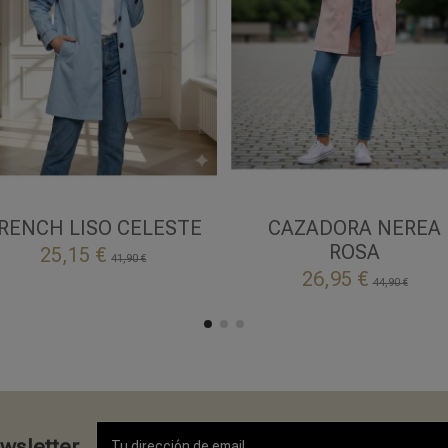
M
L
XL
2XL
CELESTE
ROSA
RENCH LISO CELESTE
CAZADORA NEREA

ROSA
Añadir al carrito
25,15 €
41,90 €

Añadir al carrito
26,95 €
44,90 €
ewsletter