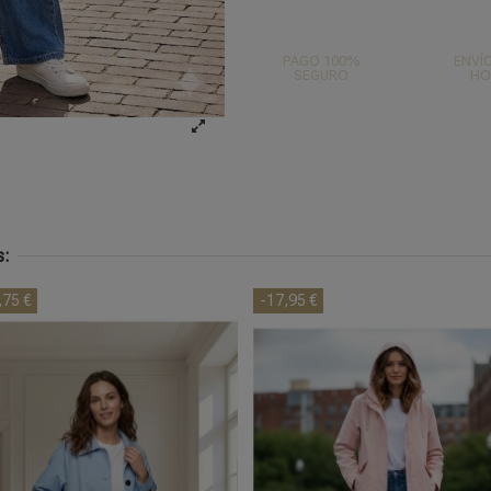
PAGO 100%
ENVÍO
SEGURO
HO
s:
,75 €
-17,95 €