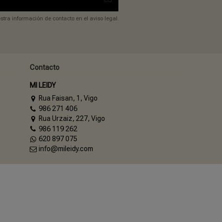
tra información de contacto en el aviso legal.
Contacto
MI LEIDY
Rua Faisan, 1, Vigo
986 271 406
Rua Urzaiz, 227, Vigo
986 119 262
620 897 075
info@mileidy.com