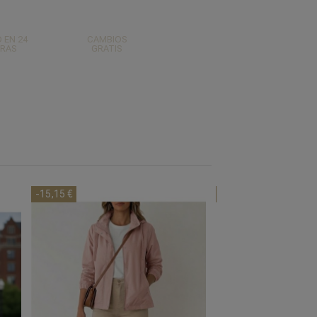
 EN 24
CAMBIOS
RAS
GRATIS
-15,15 €
-15,15 €