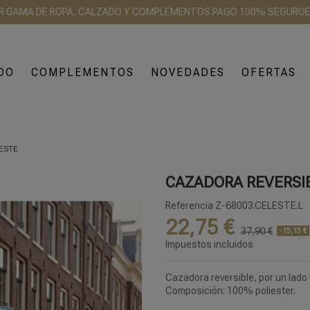
A DE ROPA, CALZADO Y COMPLEMENTOS.
PAGO 100% SEGURO
ENVÍO 2
DO
COMPLEMENTOS
NOVEDADES
OFERTAS
ESTE
CAZADORA REVERSI
Referencia
Z-68003.CELESTE.L
22,75 €
37,90 €
-15,15 €
Impuestos incluidos
Cazadora reversible, por un lado 
Composición: 100% poliester.