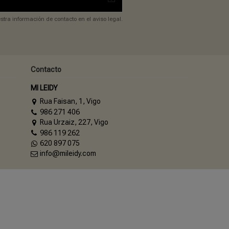
tra información de contacto en el aviso legal.
Contacto
MI LEIDY
Rua Faisan, 1, Vigo
986 271 406
Rua Urzaiz, 227, Vigo
986 119 262
620 897 075
info@mileidy.com