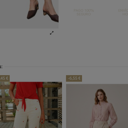
PAGO 100%
ENVÍO
SEGURO
HO
s:
,45 €
-6,55 €