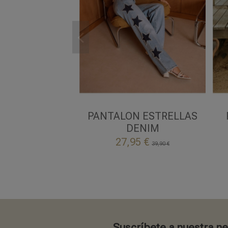
38
40
DENIM
PANTALON ESTRELLAS
DENIM

Añadir al carrito
27,95 €
39,90 €
Suscríbete a nuestra n