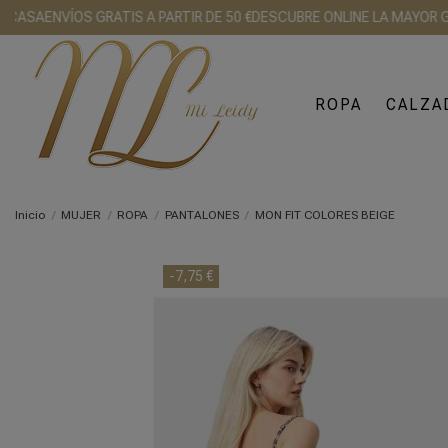
SA
ENVÍOS GRATIS A PARTIR DE 50 €
DESCUBRE ONLINE LA MAYOR GAMA
ROPA
CALZA
Inicio
MUJER
ROPA
PANTALONES
MON FIT COLORES BEIGE
-7,75 €