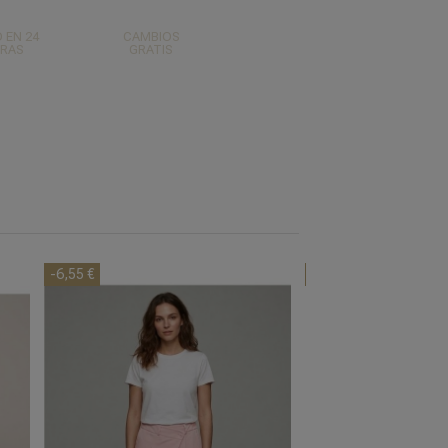
 EN 24
CAMBIOS
RAS
GRATIS
-6,55 €
-8,35 €