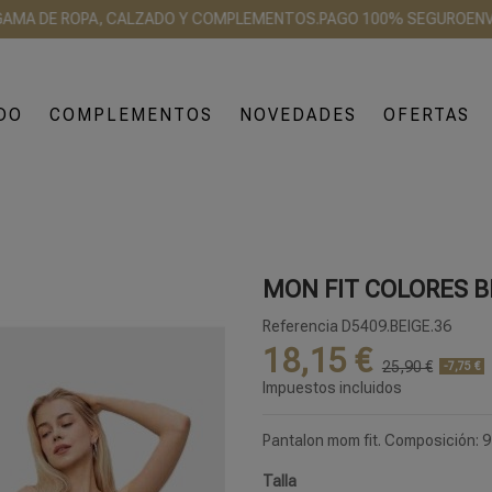
 DE ROPA, CALZADO Y COMPLEMENTOS.
PAGO 100% SEGURO
ENVÍO 24
DO
COMPLEMENTOS
NOVEDADES
OFERTAS
MON FIT COLORES B
Referencia
D5409.BEIGE.36
18,15 €
25,90 €
-7,75 €
Impuestos incluidos
Pantalon mom fit. Composición: 
Talla