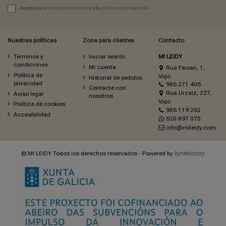
Acepto los
términos y condiciones
y la
política de privacidad
Nuestras políticas
Zona para clientes
Contacto
Términos y
Iniciar sesión
MI LEIDY
condiciones
Mi cuenta
Rua Faisan, 1,
Política de
Vigo
Historial de pedidos
privacidad
986 271 406
Contacte con
Rua Urzaiz, 227,
Aviso legal
nosotros
Vigo
Política de cookies
986 119 262
Accesibilidad
620 897 075
info@mileidy.com
© MI LEIDY Todos los derechos reservados - Powered by
bytefactory