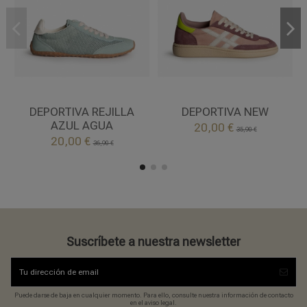
39
41
LILA/VERDE
AZUL AGUA
DEPORTIVA REJILLA
DEPORTIVA NEW

AZUL AGUA
20,00 €
Añadir al carrito
35,90 €

20,00 €
Añadir al carrito
36,90 €
Suscríbete a nuestra newsletter
Puede darse de baja en cualquier momento. Para ello, consulte nuestra información de contacto
en el aviso legal.