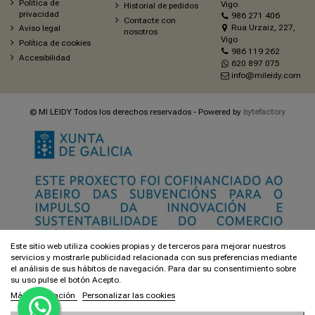
Política de
Vigo
Historial de pedidos
privacidad
986 271 406
Contacte con
Rua Urzaiz, 227,
Aviso legal
nosotros
Vigo
Política de cookies
986 119 262
Accesibilidad
620 897 075
info@mileidy.com
© MI LEIDY Todos los derechos reservados - Powered by
bytefactory
Este sitio web utiliza cookies propias y de terceros para mejorar nuestros
servicios y mostrarle publicidad relacionada con sus preferencias mediante
el análisis de sus hábitos de navegación. Para dar su consentimiento sobre
su uso pulse el botón Acepto.
Más información
Personalizar las cookies