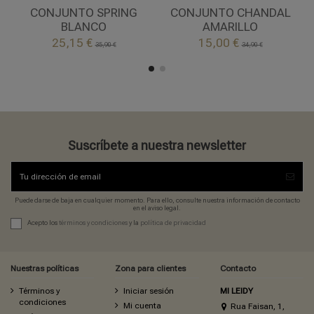
BLANCO
AMARILLO
CONJUNTO SPRING
CONJUNTO CHANDAL
BLANCO
AMARILLO


25,15 €
15,00 €
Añadir al carrito
Añadir al carrito
35,90 €
34,90 €
Suscríbete a nuestra newsletter
Puede darse de baja en cualquier momento. Para ello, consulte nuestra información de contacto
en el aviso legal.
Acepto los
términos y condiciones
y la
política de privacidad
Nuestras políticas
Zona para clientes
Contacto
Términos y
Iniciar sesión
MI LEIDY
condiciones
Mi cuenta
Rua Faisan, 1,