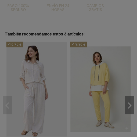
PAGO 100%
ENVÍO EN 24
CAMBIOS
SEGURO
HORAS
GRATIS
También recomendamos estos 3 artículos:
-10,75 €
-19,90 €
L/XL
UNICA