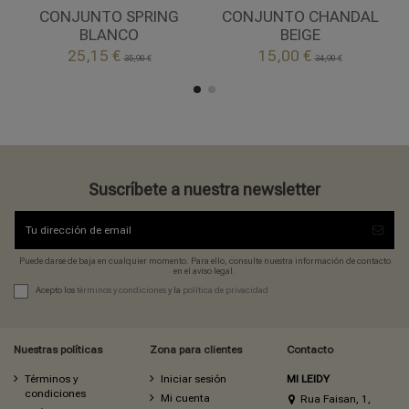
BLANCO
BEIGE
CONJUNTO SPRING
CONJUNTO CHANDAL
BLANCO
BEIGE


25,15 €
15,00 €
Añadir al carrito
Añadir al carrito
35,90 €
34,90 €
Suscríbete a nuestra newsletter
Puede darse de baja en cualquier momento. Para ello, consulte nuestra información de contacto
en el aviso legal.
Acepto los
términos y condiciones
y la
política de privacidad
Nuestras políticas
Zona para clientes
Contacto
Términos y
Iniciar sesión
MI LEIDY
condiciones
Mi cuenta
Rua Faisan, 1,