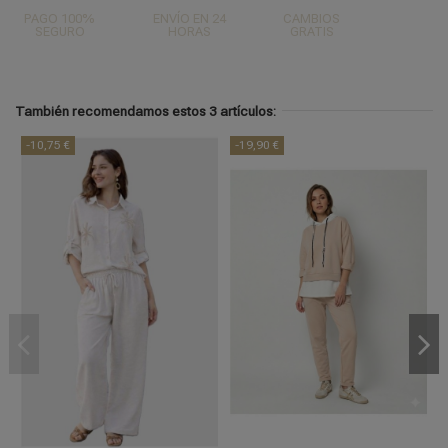
PAGO 100%
ENVÍO EN 24
CAMBIOS
SEGURO
HORAS
GRATIS
También recomendamos estos 3 artículos:
-10,75 €
-19,90 €
L/XL
UNICA