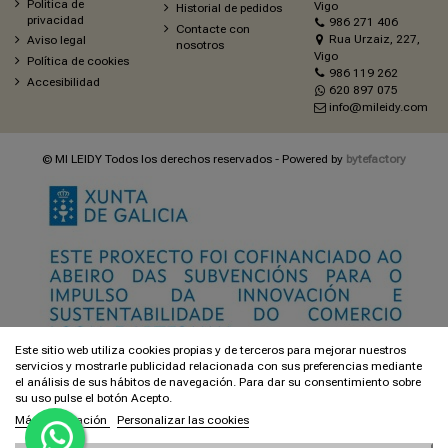
Política de
Vigo
Historial de pedidos
privacidad
986 271 406
Contacte con
Rua Urzaiz, 227,
Aviso legal
nosotros
Vigo
Política de cookies
986 119 262
Accesibilidad
620 897 075
info@mileidy.com
© MI LEIDY Todos los derechos reservados - Powered by
bytefactory
Este sitio web utiliza cookies propias y de terceros para mejorar nuestros
servicios y mostrarle publicidad relacionada con sus preferencias mediante
el análisis de sus hábitos de navegación. Para dar su consentimiento sobre
su uso pulse el botón Acepto.
Más información
Personalizar las cookies