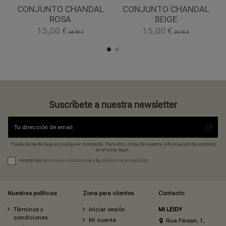
ROSA
BEIGE
CONJUNTO CHANDAL
CONJUNTO CHANDAL
ROSA
BEIGE


15,00 €
15,00 €
Añadir al carrito
Añadir al carrito
34,90 €
34,90 €
Suscríbete a nuestra newsletter
Puede darse de baja en cualquier momento. Para ello, consulte nuestra información de contacto
en el aviso legal.
Acepto los
términos y condiciones
y la
política de privacidad
Nuestras políticas
Zona para clientes
Contacto
Términos y
Iniciar sesión
MI LEIDY
condiciones
Mi cuenta
Rua Faisan, 1,