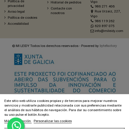
Política de
Vigo
Historial de pedidos
privacidad
986 271 406
Contacte con
Rua Urzaiz, 227,
Aviso legal
nosotros
Vigo
Política de cookies
986 119 262
Accesibilidad
620 897 075
info@mileidy.com
© MI LEIDY Todos los derechos reservados - Powered by
bytefactory
Este sitio web utiliza cookies propias y de terceros para mejorar nuestros
servicios y mostrarle publicidad relacionada con sus preferencias mediante
el análisis de sus hábitos de navegación. Para dar su consentimiento sobre
su uso pulse el botón Acepto.
Más información
Personalizar las cookies