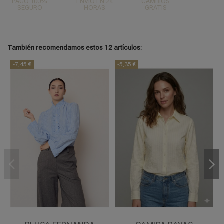
PAGO 100%
ENVÍO EN 24
CAMBIOS
SEGURO
HORAS
GRATIS
También recomendamos estos 12 artículos:
-7,45 €
-5,35 €
UNICA
XL
2XL
CELESTE
AMARILLO