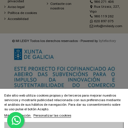
privacidad
986 271 406
Contacte con
Rua Urzaiz, 227,
Aviso legal
nosotros
Vigo
Política de cookies
986 119 262
Accesibilidad
620 897 075
info@mileidy.com
© MI LEIDY Todos los derechos reservados - Powered by
bytefactory
Este sitio web utiliza cookies propias y de terceros para mejorar nuestros
servicios y mostrarle publicidad relacionada con sus preferencias mediante
el análisis de sus hábitos de navegación. Para dar su consentimiento sobre
su uso pulse el botón Acepto.
Más información
Personalizar las cookies
Añadir al carrito