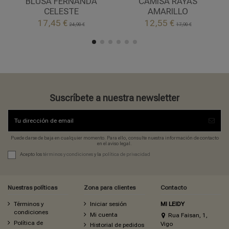
BLUSA FERNANDA
CAMISA RAYAS
CELESTE
AMARILLO


17,45 €
12,55 €
Añadir al carrito
Añadir al carrito
24,90 €
17,90 €
Suscríbete a nuestra newsletter
Puede darse de baja en cualquier momento. Para ello, consulte nuestra información de contacto
en el aviso legal.
Acepto los
términos y condiciones
y la
política de privacidad
Nuestras políticas
Zona para clientes
Contacto
Términos y
Iniciar sesión
MI LEIDY
condiciones
Mi cuenta
Rua Faisan, 1,
Política de
Vigo
Historial de pedidos