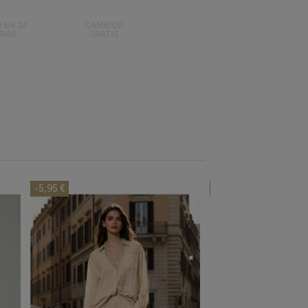
 EN 24
CAMBIOS
RAS
GRATIS
-5,95 €
-7,45 €