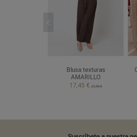
UNICA
AMARILLO
Blusa texturas
AMARILLO

Añadir al carrito
17,45 €
24,90 €
Suscríbete a nuestra n