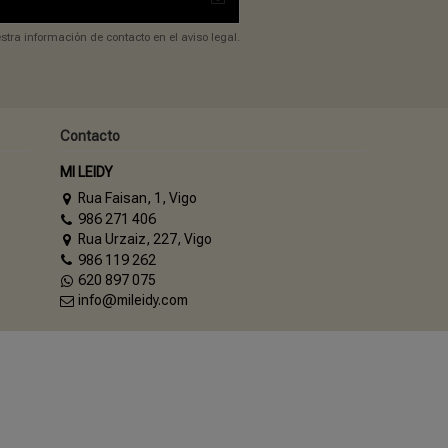
tra información de contacto en el aviso legal.
Contacto
MI LEIDY
Rua Faisan, 1, Vigo
986 271 406
Rua Urzaiz, 227, Vigo
986 119 262
620 897 075
info@mileidy.com