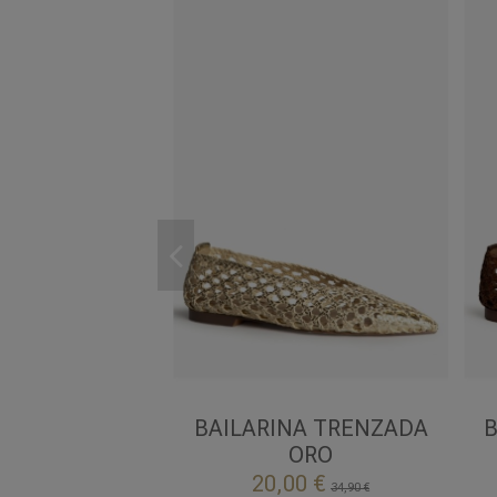
39
41
ORO
BAILARINA TRENZADA
B
ORO

Añadir al carrito
20,00 €
34,90 €