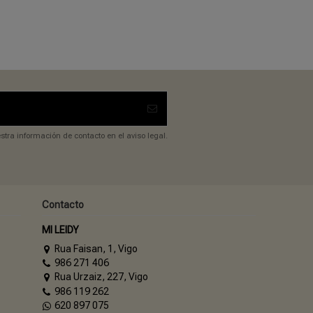
tra información de contacto en el aviso legal.
Contacto
MI LEIDY
Rua Faisan, 1, Vigo
986 271 406
Rua Urzaiz, 227, Vigo
986 119 262
620 897 075