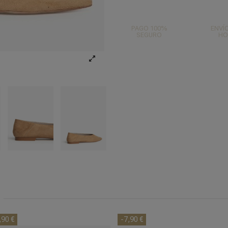
PAGO 100%
ENVÍO
SEGURO
HO
:
,90 €
-7,90 €