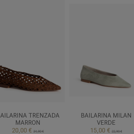
40
39
41
MARRON
VERDE
AILARINA TRENZADA
BAILARINA MILAN
MARRON
VERDE


Añadir al carrito
Añadir al carrito
20,00 €
15,00 €
34,90 €
22,90 €