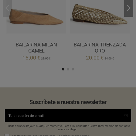
40
41
39
41
CAMEL
ORO
BAILARINA MILAN
BAILARINA TRENZADA
CAMEL
ORO


15,00 €
20,00 €
Añadir al carrito
Añadir al carrito
22,90 €
34,90 €
Suscríbete a nuestra newsletter
Puede darse de baja en cualquier momento. Para ello, consulte nuestra información de contacto
en el aviso legal.
Acepto los
términos y condiciones
y la
política de privacidad