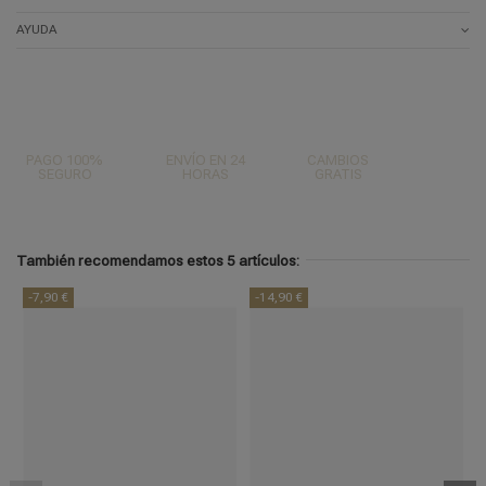
AYUDA
PAGO 100%
ENVÍO EN 24
CAMBIOS
SEGURO
HORAS
GRATIS
También recomendamos estos 5 artículos:
-7,90 €
-14,90 €