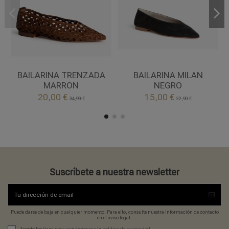
40
37
38
39
41
MARRON
NEGRO
BAILARINA TRENZADA
BAILARINA MILAN
MARRON
NEGRO


20,00 €
15,00 €
Añadir al carrito
Añadir al carrito
34,90 €
22,90 €
Suscríbete a nuestra newsletter
Puede darse de baja en cualquier momento. Para ello, consulte nuestra información de contacto
en el aviso legal.
Acepto los
términos y condiciones
y la
política de privacidad