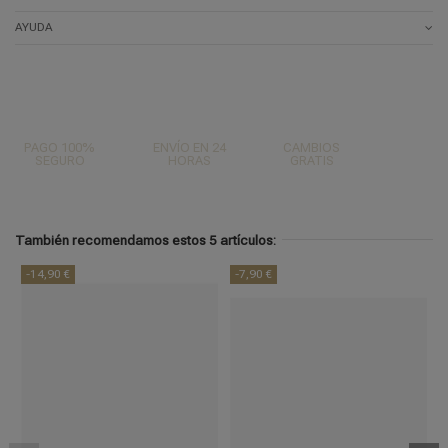
AYUDA
PAGO 100%
ENVÍO EN 24
CAMBIOS
SEGURO
HORAS
GRATIS
También recomendamos estos 5 artículos:
-14,90 €
-7,90 €